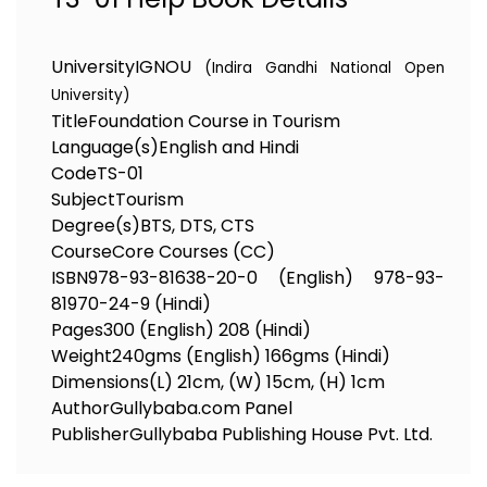
University
IGNOU
(Indira Gandhi National Open
University)
Title
Foundation Course in Tourism
Language(s)
English and Hindi
Code
TS-01
Subject
Tourism
Degree(s)
BTS, DTS, CTS
Course
Core Courses (CC)
ISBN
978-93-81638-20-0 (English) 978-93-
81970-24-9 (Hindi)
Pages
300 (English) 208 (Hindi)
Weight
240gms (English) 166gms (Hindi)
Dimensions
(L) 21cm, (W) 15cm, (H) 1cm
Author
Gullybaba.com Panel
Publisher
Gullybaba Publishing House Pvt. Ltd.