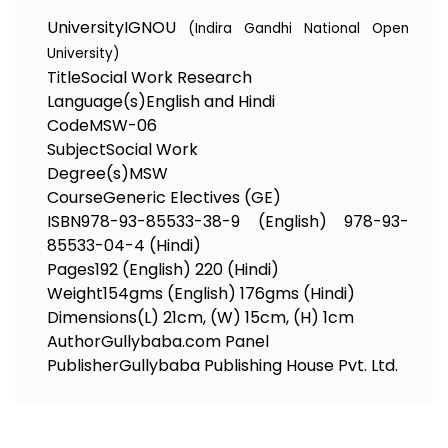
University
IGNOU
(Indira Gandhi National Open
University)
Title
Social Work Research
Language(s)
English and Hindi
Code
MSW-06
Subject
Social Work
Degree(s)
MSW
Course
Generic Electives (GE)
ISBN
978-93-85533-38-9 (English) 978-93-
85533-04-4 (Hindi)
Pages
192 (English) 220 (Hindi)
Weight
154gms (English) 176gms (Hindi)
Dimensions
(L) 21cm, (W) 15cm, (H) 1cm
Author
Gullybaba.com Panel
Publisher
Gullybaba Publishing House Pvt. Ltd.