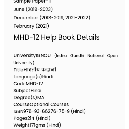
Sample Paper-II
June (2018-2023)
December (2018-2019, 2021-2022)
February (2021)
MHD-12 Help Book Details
University
IGNOU
(Indira Gandhi National Open
University)
Title
भारतीय कहानी
Language(s)
Hindi
Code
MHD-12
Subject
Hindi
Degree(s)
MA
Course
Optional Courses
ISBN
978-93-86276-75-9 (Hindi)
Pages
214 (Hindi)
Weight
171gms (Hindi)