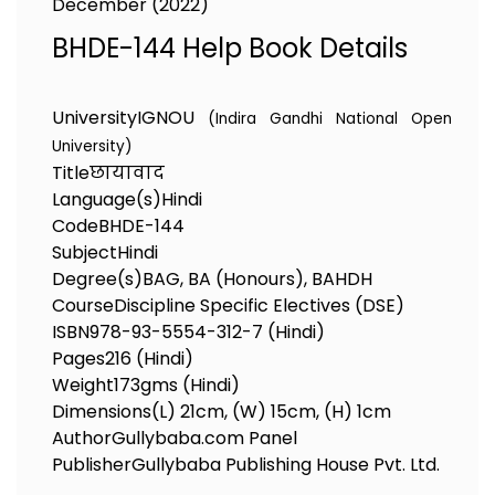
December (2022)
BHDE-144 Help Book Details
University
IGNOU
(Indira Gandhi National Open
University)
Title
छायावाद
Language(s)
Hindi
Code
BHDE-144
Subject
Hindi
Degree(s)
BAG, BA (Honours), BAHDH
Course
Discipline Specific Electives (DSE)
ISBN
978-93-5554-312-7 (Hindi)
Pages
216 (Hindi)
Weight
173gms (Hindi)
Dimensions
(L) 21cm, (W) 15cm, (H) 1cm
Author
Gullybaba.com Panel
Publisher
Gullybaba Publishing House Pvt. Ltd.