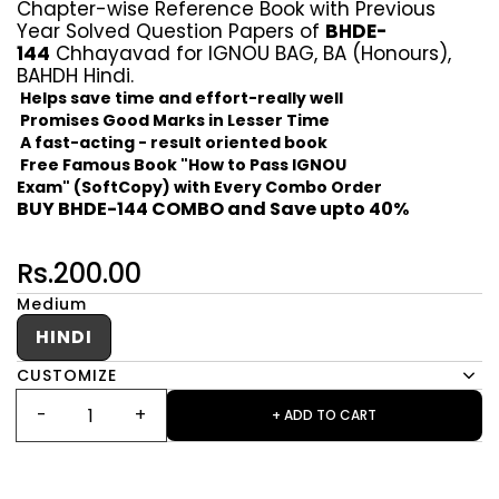
Chapter-wise Reference Book with Previous
Year Solved Question Papers of
BHDE-
144
Chhayavad for IGNOU BAG, BA (Honours),
BAHDH Hindi.
Helps save time and effort-really well
Promises Good Marks in Lesser Time
A fast-acting - result oriented book
Free Famous Book "How to Pass IGNOU
Exam" (SoftCopy) with Every Combo Order
BUY BHDE-144 COMBO and Save upto 40%
Rs.200.00
Medium
HINDI
CUSTOMIZE
+ ADD TO CART