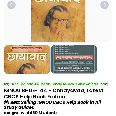
bag
hindi
ba(honours)
bahdh
discipline specific electives(dse)
bhde
IGNOU BHDE-144 - Chhayavad, Latest
CBCS Help Book Edition
#1 Best Selling IGNOU CBCS Help Book in All
Study Guides
4450 Students
Bought By: